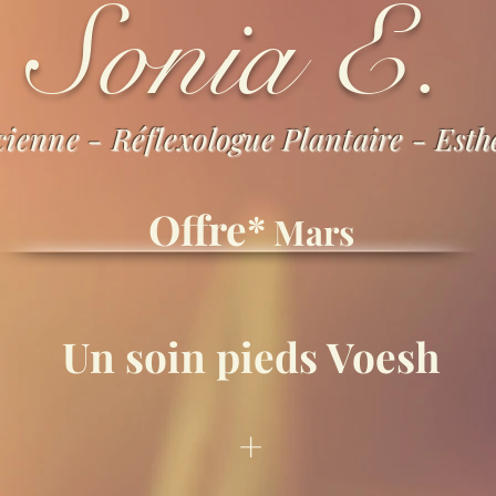
Sonia E.
cienne - Réflexologue Plantaire - Esth
Offre
*
Mars
Un
soin pieds Voesh
+