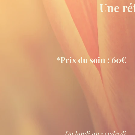
Une ré
*Prix du soin : 60
€
Du lundi au vendredi