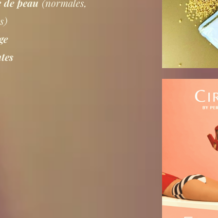
pe de peau
(normales,
s)
ge
ntes