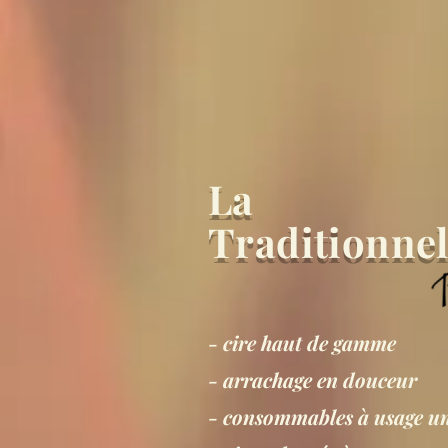
La
Tr
aditionnel
- cire haut de gamme
- arrachage en douceur
- consommables à usage u