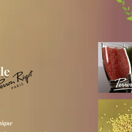
le
nique