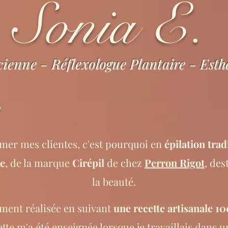
Sonia E.
cienne - Réflexologue Plantaire - Esth
s
imer mes clientes, c'est pourquoi en
épilation trad
me
, de la marque
Cirépil
de chez
Perron Rigot
, des
la beauté.
ement réalisée en suivant
une recette artisanale 10
cette m'a été enseignée lorsque je travaillais dans u