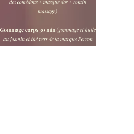
des comédons + masque dos + 10min
massage)
Gommage corps
30 min
(gommage et huile
au jasmin et thé vert de la marque Perron
Rigot)
​​Modelage du dos 40 min
Modelage à la bougie 50 min
(modelage
permettant la libération des tensions, grâce
à cette douce chaleur, en laissant un film
hydratant et parfumé)
Modelage relaxant 50 min / 60 min