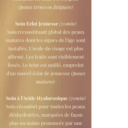
(peaux ternes ou fatiguées)
Soin Eclat Jeunesse
(70min)
Soin reconstituant global des peaux
matures dont les signes de l'âge sont
installés. L'ovale du visage est plus
affirmé. Les traits sont visiblement
lissés. Le teint est unifié, empreint
d'un nouvel éclat de jeunesse
(peaux
matures)
Soin à l'Acide Hyaluronique
(70min)
Soin réconfort pour toutes les peaux
déshydratées, marquées de façon
plus ou moins prononcée par une