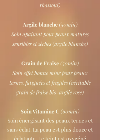
rhassoul)
Argile blanche
(50min)
Soin apaisant pour peaux matures
sensibles et sèches (argile blanche)
Grain de Fraise
(50min)
Soin effet bonne mine pour peaux
ternes, fatiguées et fragiles (véritable
grain de fraise bio-argile rose)
Soin Vitamine C
(60min)
Soin énergisant des peaux ternes et
sans éclat. La peau est plus douce et
éclatante. Le teint est oxygéné