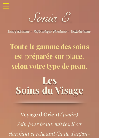
Sonia E.
Energéticienne - Réflexologue Plantaire - Esthéticienne
Toute la gamme des soins
est préparée sur place,
selon votre type de peau.
Les
Soins du Visage
Voyage d'Orient
(45min)
Soin pour peaux mixtes, il est
clarifiant et relaxant (huile d'argan-